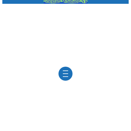
Telegram
Whatsapp
Vk
КАЗАКОВ НИКИТА
МИХАЙЛОВИЧ:
Проктолог
/
Врачи
/
Казаков Никита Михайлович
Казаков Никита
Михайлович