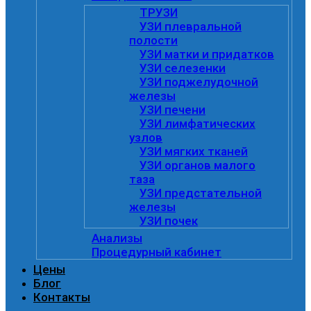
ТРУЗИ
УЗИ плевральной
полости
УЗИ матки и придатков
УЗИ селезенки
УЗИ поджелудочной
железы
УЗИ печени
УЗИ лимфатических
узлов
УЗИ мягких тканей
УЗИ органов малого
таза
УЗИ предстательной
железы
УЗИ почек
Анализы
Процедурный кабинет
Цены
Блог
Контакты