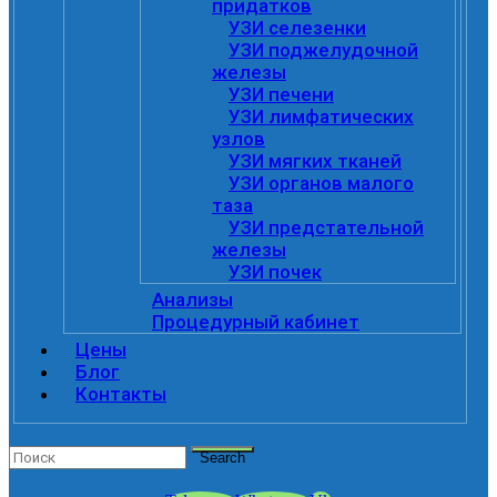
придатков
УЗИ селезенки
УЗИ поджелудочной
железы
УЗИ печени
УЗИ лимфатических
узлов
УЗИ мягких тканей
УЗИ органов малого
таза
УЗИ предстательной
железы
УЗИ почек
Анализы
Процедурный кабинет
Цены
Блог
Контакты
Search