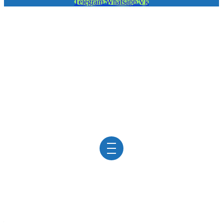
Telegram
Whatsapp
Vk
УЗИ
ПОДЖЕЛУДОЧНОЙ
ЖЕЛЕЗЫ
в клинике «ViroMed»
/
УЗИ
/
УЗИ поджелудочной железы
УЗИ поджелудочной железы
изолированно
проводится в редких случаях, так как ее деятельность