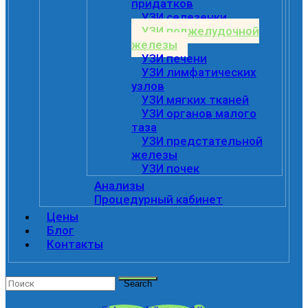
придатков
УЗИ селезенки
УЗИ поджелудочной
железы
УЗИ печени
УЗИ лимфатических
узлов
УЗИ мягких тканей
УЗИ органов малого
таза
УЗИ предстательной
железы
УЗИ почек
Анализы
Процедурный кабинет
Цены
Блог
Контакты
Search