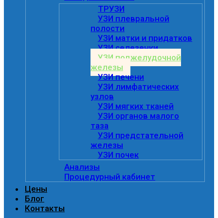
ТРУЗИ
УЗИ плевральной
полости
УЗИ матки и придатков
УЗИ селезенки
УЗИ поджелудочной
железы
УЗИ печени
УЗИ лимфатических
узлов
УЗИ мягких тканей
УЗИ органов малого
таза
УЗИ предстательной
железы
УЗИ почек
Анализы
Процедурный кабинет
Цены
Блог
Контакты