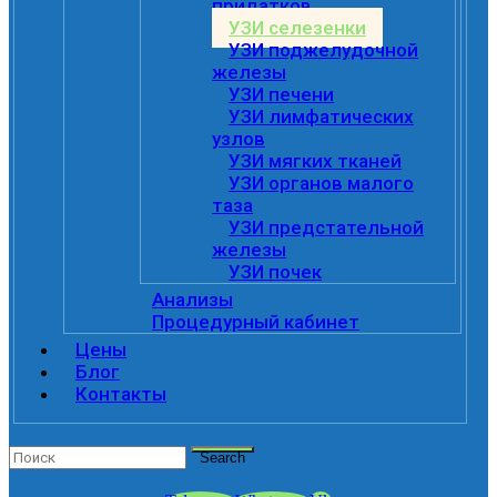
придатков
УЗИ селезенки
УЗИ поджелудочной
железы
УЗИ печени
УЗИ лимфатических
узлов
УЗИ мягких тканей
УЗИ органов малого
таза
УЗИ предстательной
железы
УЗИ почек
Анализы
Процедурный кабинет
Цены
Блог
Контакты
Search