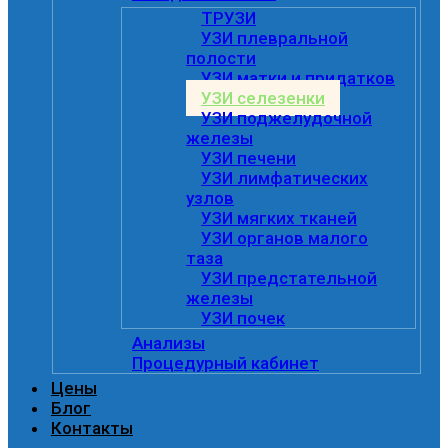
ТРУЗИ
УЗИ плевральной
полости
УЗИ матки и придатков
УЗИ селезенки
УЗИ поджелудочной
железы
УЗИ печени
УЗИ лимфатических
узлов
УЗИ мягких тканей
УЗИ органов малого
таза
УЗИ предстательной
железы
УЗИ почек
Анализы
Процедурный кабинет
Цены
Блог
Контакты