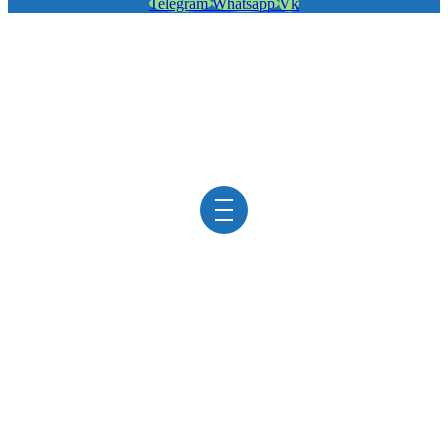
Telegram
Whatsapp
Vk
УЗИ СЕЛЕЗЕНКИ
в клинике «ViroMed»
/
УЗИ
/
УЗИ селезенки
Ультразвуковое исследование позволяет определить
размеры, форму и положение селезенки относительно
желудка, кишечника. УЗИ – быстрый и безболезненный
способ диагностировать опасные заболевания и
различные патологические состояния этого органа:
Опухолевидные образования в селезенке;