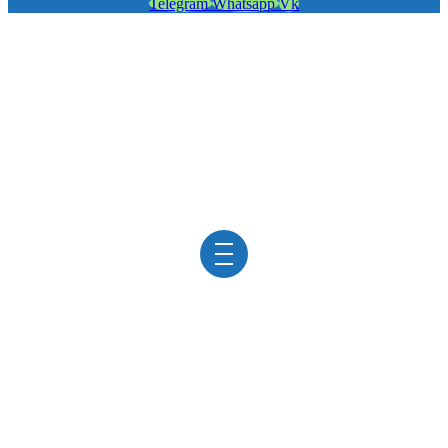
Telegram
Whatsapp
Vk
УЗИ ПРЕДСТАТЕЛЬНОЙ
ЖЕЛЕЗЫ
в клинике «ViroMed»
/
УЗИ
/
УЗИ предстательной железы
С возрастом риск развития различных заболеваний
мужской репродуктивной системы увеличивается,
поэтому регулярное обследование становится важной
профилактической мерой. Состояние простаты – один из
главных показателей мужского здоровья, а