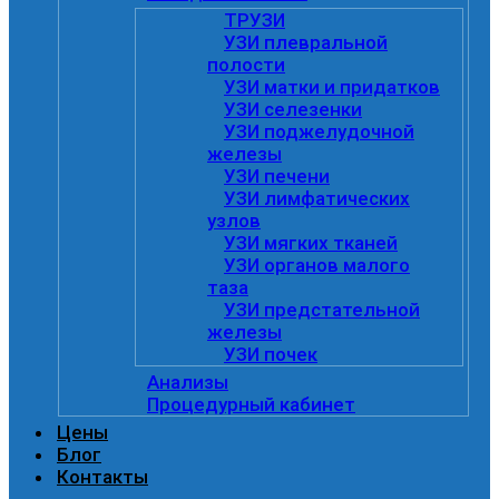
ТРУЗИ
УЗИ плевральной
полости
УЗИ матки и придатков
УЗИ селезенки
УЗИ поджелудочной
железы
УЗИ печени
УЗИ лимфатических
узлов
УЗИ мягких тканей
УЗИ органов малого
таза
УЗИ предстательной
железы
УЗИ почек
Анализы
Процедурный кабинет
Цены
Блог
Контакты