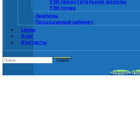
УЗИ предстательной железы
УЗИ почек
Анализы
Процедурный кабинет
Цены
Блог
Контакты
Search
Telegram
Wha
ОРХИДЭКТОМИЯ
в клинике «ViroMed»