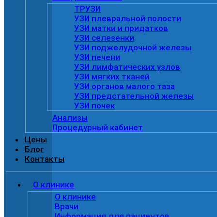
ТРУЗИ
УЗИ плевральной полости
УЗИ матки и придатков
УЗИ селезенки
УЗИ поджелудочной железы
УЗИ печени
УЗИ лимфатических узлов
УЗИ мягких тканей
УЗИ органов малого таза
УЗИ предстательной железы
УЗИ почек
Анализы
Процедурный кабинет
Цены
Блог
Контакты
О клинике
О клинике
Врачи
Информация для пациентов