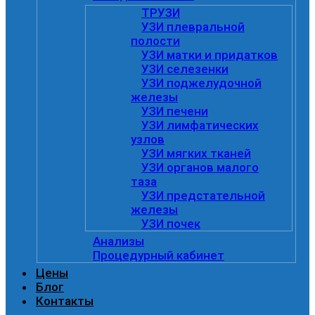
ТРУЗИ
УЗИ плевральной
полости
УЗИ матки и придатков
УЗИ селезенки
УЗИ поджелудочной
железы
УЗИ печени
УЗИ лимфатических
узлов
УЗИ мягких тканей
УЗИ органов малого
таза
УЗИ предстательной
железы
УЗИ почек
Анализы
Процедурный кабинет
Цены
Блог
Контакты