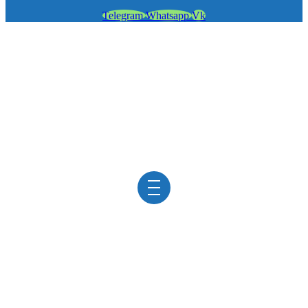
Telegram
Whatsapp
Vk
УДАЛЕНИЕ ПОЛИПА
УРЕТРЫ
в клинике «ViroMed»
/
Урология
/
Удаление полипа уретры
Среди всех опухолей урогенитального тракта
доброкачественные опухоли уретры составляют около
4%. Частота подобных опухолей несколько выше у
женщин, что обусловлено особенностями уретры у