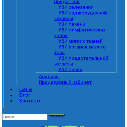
придатков
УЗИ селезенки
УЗИ поджелудочной
железы
УЗИ печени
УЗИ лимфатических
узлов
УЗИ мягких тканей
УЗИ органов малого
таза
УЗИ предстательной
железы
УЗИ почек
Анализы
Процедурный кабинет
Цены
Блог
Контакты
Search