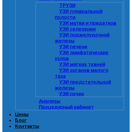
ТРУЗИ
УЗИ плевральной
полости
УЗИ матки и придатков
УЗИ селезенки
УЗИ поджелудочной
железы
УЗИ печени
УЗИ лимфатических
узлов
УЗИ мягких тканей
УЗИ органов малого
таза
УЗИ предстательной
железы
УЗИ почек
Анализы
Процедурный кабинет
Цены
Блог
Контакты