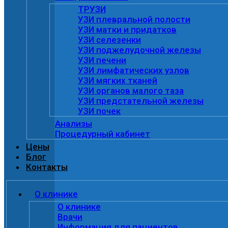
ТРУЗИ
УЗИ плевральной полости
УЗИ матки и придатков
УЗИ селезенки
УЗИ поджелудочной железы
УЗИ печени
УЗИ лимфатических узлов
УЗИ мягких тканей
УЗИ органов малого таза
УЗИ предстательной железы
УЗИ почек
Анализы
Процедурный кабинет
Цены
Блог
Контакты
О клинике
О клинике
Врачи
Информация для пациентов