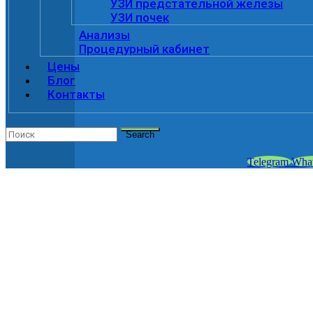
УЗИ предстательной железы
УЗИ почек
Анализы
Процедурный кабинет
Цены
Блог
Контакты
Search
Telegram
Wha
ЛИКВИДАЦИЯ ГИ
в клинике «ViroMed»