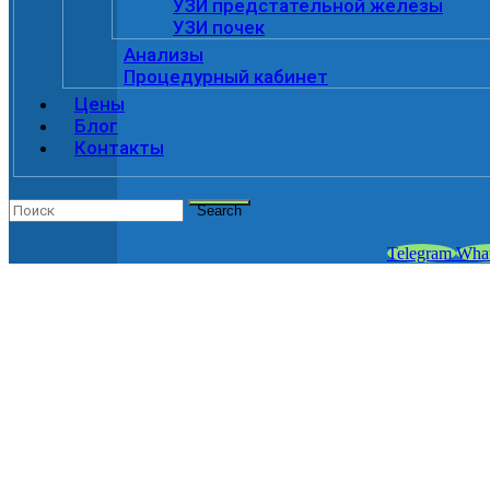
УЗИ предстательной железы
УЗИ почек
Анализы
Процедурный кабинет
Цены
Блог
Контакты
Search
Telegram
Wha
РЕКТОРОМАНОСК
в клинике «ViroMed»