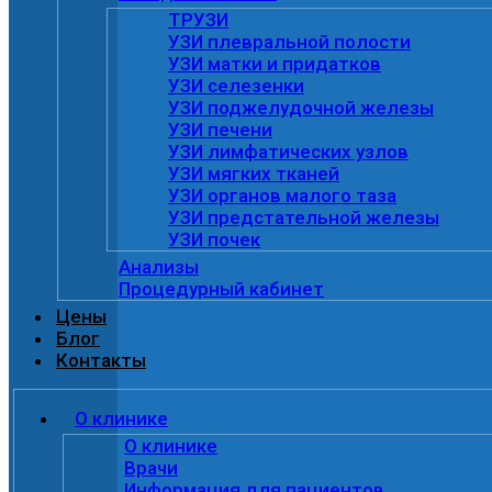
ТРУЗИ
УЗИ плевральной полости
УЗИ матки и придатков
УЗИ селезенки
УЗИ поджелудочной железы
УЗИ печени
УЗИ лимфатических узлов
УЗИ мягких тканей
УЗИ органов малого таза
УЗИ предстательной железы
УЗИ почек
Анализы
Процедурный кабинет
Цены
Блог
Контакты
О клинике
О клинике
Врачи
Информация для пациентов