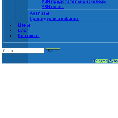
УЗИ предстательной железы
УЗИ почек
Анализы
Процедурный кабинет
Цены
Блог
Контакты
Search
Telegram
Wha
ОСМОТР ПРОКТО
в клинике «ViroMed»