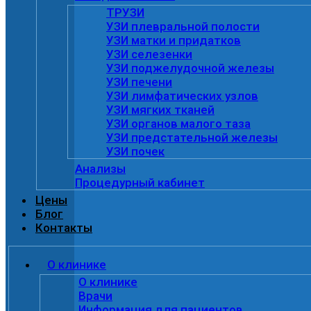
ТРУЗИ
УЗИ плевральной полости
УЗИ матки и придатков
УЗИ селезенки
УЗИ поджелудочной железы
УЗИ печени
УЗИ лимфатических узлов
УЗИ мягких тканей
УЗИ органов малого таза
УЗИ предстательной железы
УЗИ почек
Анализы
Процедурный кабинет
Цены
Блог
Контакты
О клинике
О клинике
Врачи
Информация для пациентов