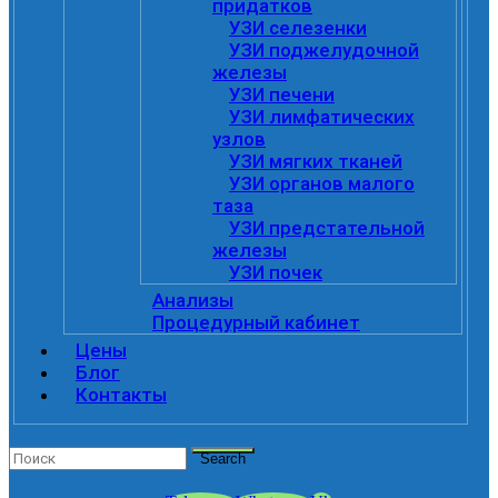
придатков
УЗИ селезенки
УЗИ поджелудочной
железы
УЗИ печени
УЗИ лимфатических
узлов
УЗИ мягких тканей
УЗИ органов малого
таза
УЗИ предстательной
железы
УЗИ почек
Анализы
Процедурный кабинет
Цены
Блог
Контакты
Search