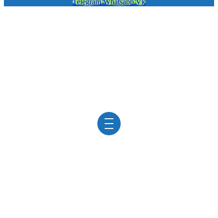
Telegram
Whatsapp
Vk
АНАЛИЗ НА
ОНКОМАРКЕРЫ
в клинике «ViroMed»
/
Анализы
/
Анализ на онкомаркеры
Анализы на онкомаркеры
дают возможность выявить
наличие патологии даже при отсутствии видимых
симптомов.
Онкомаркер
— специфическое вещество,
интенсивно производимое в клеточной
жизнедеятельности. Чаще это белки и их производные с