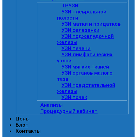
ТРУЗИ
УЗИ плевральной
полости
УЗИ матки и придатков
УЗИ селезенки
УЗИ поджелудочной
железы
УЗИ печени
УЗИ лимфатических
узлов
УЗИ мягких тканей
УЗИ органов малого
таза
УЗИ предстательной
железы
УЗИ почек
Анализы
Процедурный кабинет
Цены
Блог
Контакты