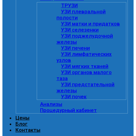
ТРУЗИ
УЗИ плевральной
полости
УЗИ матки и придатков
УЗИ селезенки
УЗИ поджелудочной
железы
УЗИ печени
УЗИ лимфатических
узлов
УЗИ мягких тканей
УЗИ органов малого
таза
УЗИ предстательной
железы
УЗИ почек
Анализы
Процедурный кабинет
Цены
Блог
Контакты