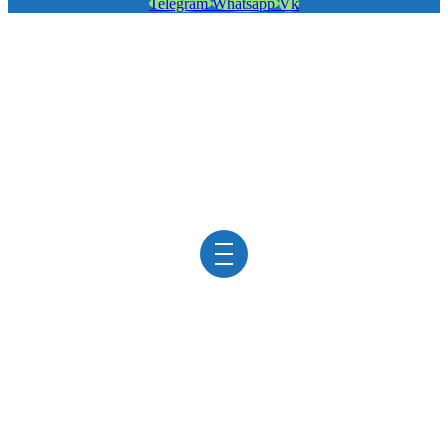
Telegram
Whatsapp
Vk
АНАЛИЗЫ НА
СИФИЛИС
в клинике «ViroMed»
/
Анализы
/
Анализы на сифилис
Сифилис
относится к инфекционным венерическим
заболеваниям.
Возбудителем этой патологии является бледная
трепонема (Treponema pallidum) – специфическая