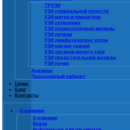
ТРУЗИ
УЗИ плевральной полости
УЗИ матки и придатков
УЗИ селезенки
УЗИ поджелудочной железы
УЗИ печени
УЗИ лимфатических узлов
УЗИ мягких тканей
УЗИ органов малого таза
УЗИ предстательной железы
УЗИ почек
Анализы
Процедурный кабинет
Цены
Блог
Контакты
О клинике
О клинике
Врачи
Информация для пациентов