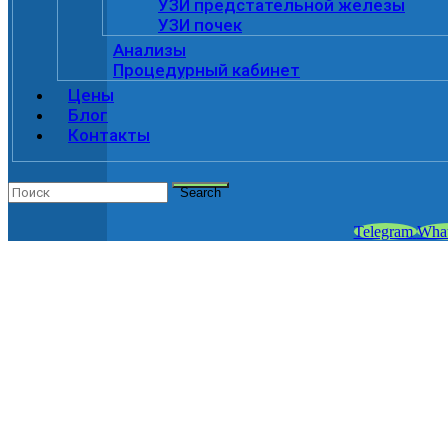
УЗИ предстательной железы
УЗИ почек
Анализы
Процедурный кабинет
Цены
Блог
Контакты
Search
Telegram
Wha
АНАЛИЗЫ НА МОЧ
в клинике «ViroMed»